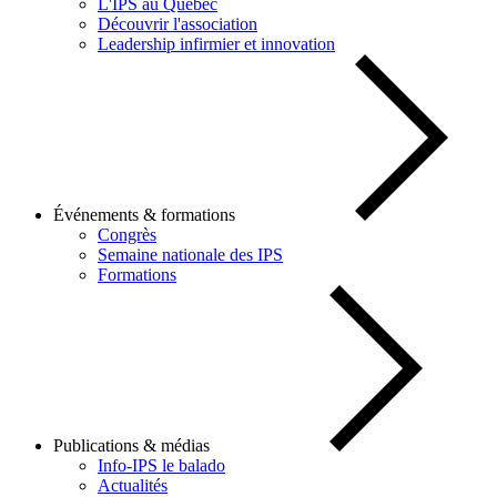
L'IPS au Québec
Découvrir l'association
Leadership infirmier et innovation
Événements & formations
Congrès
Semaine nationale des IPS
Formations
Publications & médias
Info-IPS le balado
Actualités