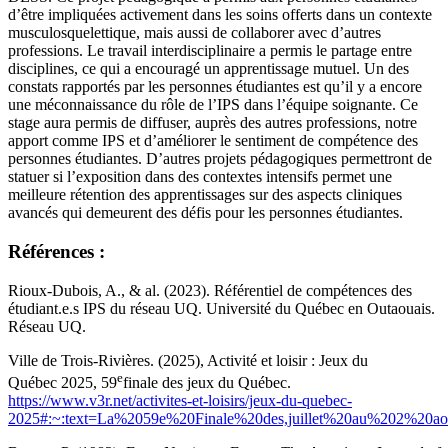
d’être impliquées activement dans les soins offerts dans un contexte
musculosquelettique, mais aussi de collaborer avec d’autres
professions. Le travail interdisciplinaire a permis le partage entre
disciplines, ce qui a encouragé un apprentissage mutuel. Un des
constats rapportés par les personnes étudiantes est qu’il y a encore
une méconnaissance du rôle de l’IPS dans l’équipe soignante. Ce
stage aura permis de diffuser, auprès des autres professions, notre
apport comme IPS et d’améliorer le sentiment de compétence des
personnes étudiantes. D’autres projets pédagogiques permettront de
statuer si l’exposition dans des contextes intensifs permet une
meilleure rétention des apprentissages sur des aspects cliniques
avancés qui demeurent des défis pour les personnes étudiantes.
Références :
Rioux-Dubois, A., & al. (2023). Référentiel de compétences des
étudiant.e.s IPS du réseau UQ. Université du Québec en Outaouais.
Réseau UQ.
Ville de Trois-Rivières. (2025), Activité et loisir : Jeux du
e
Québec 2025, 59
finale des jeux du Québec.
https://www.v3r.net/activites-et-loisirs/jeux-du-quebec-
2025#:~:text=La%2059e%20Finale%20des,juillet%20au%202%2