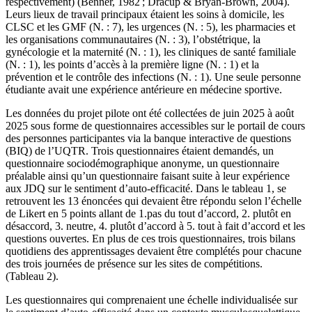
respectivement) (Benner, 1982 ; Dracup & Bryan-Brown, 2004).
Leurs lieux de travail principaux étaient les soins à domicile, les
CLSC et les GMF (N. : 7), les urgences (N. : 5), les pharmacies et
les organisations communautaires (N. : 3), l’obstétrique, la
gynécologie et la maternité (N. : 1), les cliniques de santé familiale
(N. : 1), les points d’accès à la première ligne (N. : 1) et la
prévention et le contrôle des infections (N. : 1). Une seule personne
étudiante avait une expérience antérieure en médecine sportive.
Les données du projet pilote ont été collectées de juin 2025 à août
2025 sous forme de questionnaires accessibles sur le portail de cours
des personnes participantes via la banque interactive de questions
(BIQ) de l’UQTR. Trois questionnaires étaient demandés, un
questionnaire sociodémographique anonyme, un questionnaire
préalable ainsi qu’un questionnaire faisant suite à leur expérience
aux JDQ sur le sentiment d’auto-efficacité. Dans le tableau 1, se
retrouvent les 13 énoncées qui devaient être répondu selon l’échelle
de Likert en 5 points allant de 1.pas du tout d’accord, 2. plutôt en
désaccord, 3. neutre, 4. plutôt d’accord à 5. tout à fait d’accord et les
questions ouvertes. En plus de ces trois questionnaires, trois bilans
quotidiens des apprentissages devaient être complétés pour chacune
des trois journées de présence sur les sites de compétitions.
(Tableau 2).
Les questionnaires qui comprenaient une échelle individualisée sur