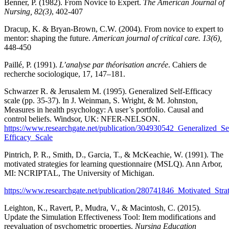
Benner, P. (1982). From Novice to Expert.
The American Journal of
Nursing, 82(3)
, 402-407
Dracup, K. & Bryan-Brown, C.W. (2004). From novice to expert to
mentor: shaping the future.
American journal of critical care. 13(6),
448-450
Paillé, P. (1991).
L’analyse par théorisation ancrée
. Cahiers de
recherche sociologique, 17, 147–181.
Schwarzer R. & Jerusalem M. (1995). Generalized Self-Efficacy
scale (pp. 35-37). In J. Weinman, S. Wright, & M. Johnston,
Measures in health psychology: A user’s portfolio. Causal and
control beliefs. Windsor, UK: NFER-NELSON.
https://www.researchgate.net/publication/304930542_Generalized_Se
Efficacy_Scale
Pintrich, P. R., Smith, D., Garcia, T., & McKeachie, W. (1991). The
motivated strategies for learning questionnaire (MSLQ). Ann Arbor,
MI: NCRIPTAL, The University of Michigan.
https://www.researchgate.net/publication/280741846_Motivated_S
Leighton, K., Ravert, P., Mudra, V., & Macintosh, C. (2015).
Update the Simulation Effectiveness Tool: Item modifications and
reevaluation of psychometric properties.
Nursing Education