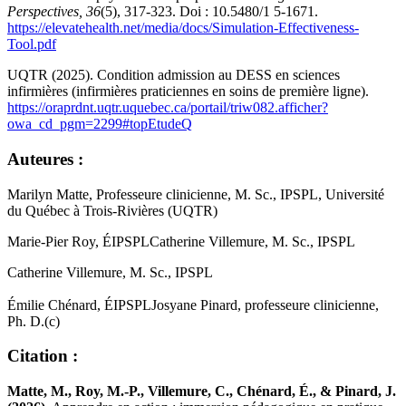
Perspectives, 36
(5), 317-323. Doi : 10.5480/1 5-1671.
https://elevatehealth.net/media/docs/Simulation-Effectiveness-
Tool.pdf
UQTR (2025). Condition admission au DESS en sciences
infirmières (infirmières praticiennes en soins de première ligne).
https://oraprdnt.uqtr.uquebec.ca/portail/triw082.afficher?
owa_cd_pgm=2299#topEtudeQ
Auteures :
Marilyn Matte, Professeure clinicienne, M. Sc., IPSPL, Université
du Québec à Trois‑Rivières (UQTR)
Marie‑Pier Roy, ÉIPSPLCatherine Villemure, M. Sc., IPSPL
Catherine Villemure, M. Sc., IPSPL
Émilie Chénard, ÉIPSPLJosyane Pinard, professeure clinicienne,
Ph. D.(c)
Citation :
Matte, M., Roy, M.-P., Villemure, C., Chénard, É., & Pinard, J.