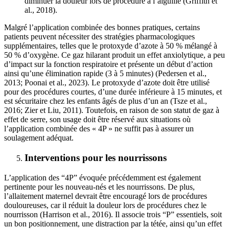
diminuer la douleur lors de procédure à l’aiguille (Griffith et
al., 2018).
Malgré l’application combinée des bonnes pratiques, certains
patients peuvent nécessiter des stratégies pharmacologiques
supplémentaires, telles que le protoxyde d’azote à 50 % mélangé à
50 % d’oxygène. Ce gaz hilarant produit un effet anxiolytique, a peu
d’impact sur la fonction respiratoire et présente un début d’action
ainsi qu’une élimination rapide (3 à 5 minutes) (Pedersen et al.,
2013; Poonai et al., 2023). Le protoxyde d’azote doit être utilisé
pour des procédures courtes, d’une durée inférieure à 15 minutes, et
est sécuritaire chez les enfants âgés de plus d’un an (Tsze et al.,
2016; Zier et Liu, 2011). Toutefois, en raison de son statut de gaz à
effet de serre, son usage doit être réservé aux situations où
l’application combinée des « 4P » ne suffit pas à assurer un
soulagement adéquat.
Interventions pour les nourrissons
L’application des “4P” évoquée précédemment est également
pertinente pour les nouveau-nés et les nourrissons. De plus,
l’allaitement maternel devrait être encouragé lors de procédures
douloureuses, car il réduit la douleur lors de procédures chez le
nourrisson (Harrison et al., 2016). Il associe trois “P” essentiels, soit
un bon positionnement, une distraction par la tétée, ainsi qu’un effet