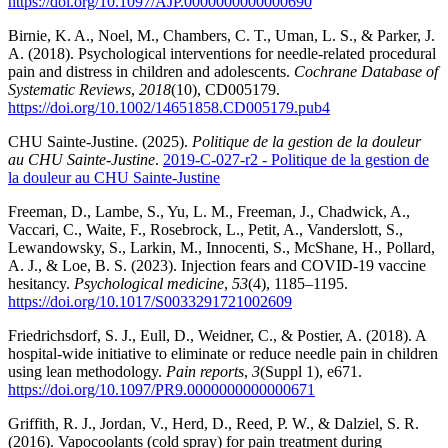
https://doi.org/10.1097/AJP.0000000000000690
Birnie, K. A., Noel, M., Chambers, C. T., Uman, L. S., & Parker, J.
A. (2018). Psychological interventions for needle-related procedural
pain and distress in children and adolescents.
Cochrane Database of
Systematic Reviews
,
2018
(10), CD005179.
https://doi.org/10.1002/14651858.CD005179.pub4
CHU Sainte-Justine. (2025).
Politique de la gestion de la douleur
au CHU Sainte-Justine
.
2019-C-027-r2 - Politique de la gestion de
la douleur au CHU Sainte-Justine
Freeman, D., Lambe, S., Yu, L. M., Freeman, J., Chadwick, A.,
Vaccari, C., Waite, F., Rosebrock, L., Petit, A., Vanderslott, S.,
Lewandowsky, S., Larkin, M., Innocenti, S., McShane, H., Pollard,
A. J., & Loe, B. S. (2023). Injection fears and COVID-19 vaccine
hesitancy.
Psychological medicine
,
53
(4), 1185–1195.
https://doi.org/10.1017/S0033291721002609
Friedrichsdorf, S. J., Eull, D., Weidner, C., & Postier, A. (2018). A
hospital-wide initiative to eliminate or reduce needle pain in children
using lean methodology.
Pain reports
,
3
(Suppl 1), e671.
https://doi.org/10.1097/PR9.0000000000000671
Griffith, R. J., Jordan, V., Herd, D., Reed, P. W., & Dalziel, S. R.
(2016). Vapocoolants (cold spray) for pain treatment during