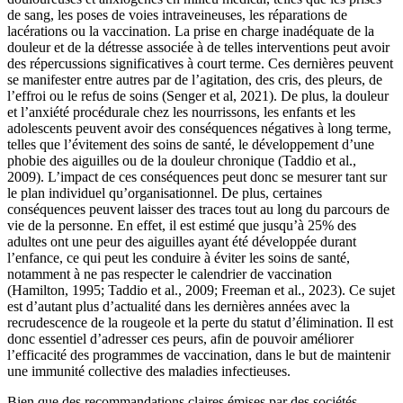
de sang, les poses de voies intraveineuses, les réparations de
lacérations ou la vaccination. La prise en charge inadéquate de la
douleur et de la détresse associée à de telles interventions peut avoir
des répercussions significatives à court terme. Ces dernières peuvent
se manifester entre autres par de l’agitation, des cris, des pleurs, de
l’effroi ou le refus de soins (Senger et al, 2021). De plus, la douleur
et l’anxiété procédurale chez les nourrissons, les enfants et les
adolescents peuvent avoir des conséquences négatives à long terme,
telles que l’évitement des soins de santé, le développement d’une
phobie des aiguilles ou de la douleur chronique (Taddio et al.,
2009). L’impact de ces conséquences peut donc se mesurer tant sur
le plan individuel qu’organisationnel. De plus, certaines
conséquences peuvent laisser des traces tout au long du parcours de
vie de la personne. En effet, il est estimé que jusqu’à 25% des
adultes ont une peur des aiguilles ayant été développée durant
l’enfance, ce qui peut les conduire à éviter les soins de santé,
notamment à ne pas respecter le calendrier de vaccination
(Hamilton, 1995; Taddio et al., 2009; Freeman et al., 2023). Ce sujet
est d’autant plus d’actualité dans les dernières années avec la
recrudescence de la rougeole et la perte du statut d’élimination. Il est
donc essentiel d’adresser ces peurs, afin de pouvoir améliorer
l’efficacité des programmes de vaccination, dans le but de maintenir
une immunité collective des maladies infectieuses.
Bien que des recommandations claires émises par des sociétés