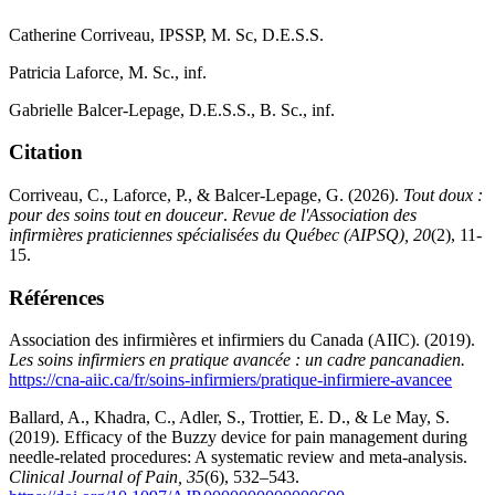
Catherine Corriveau, IPSSP, M. Sc, D.E.S.S.
Patricia Laforce, M. Sc., inf.
Gabrielle Balcer-Lepage, D.E.S.S., B. Sc., inf.
Citation
Corriveau, C., Laforce, P., & Balcer-Lepage, G. (2026).
Tout doux :
pour des soins tout en douceur
.
Revue de l'Association des
infirmières praticiennes spécialisées du Québec (AIPSQ), 20
(2), 11-
15.
Références
Association des infirmières et infirmiers du Canada (AIIC). (2019).
Les soins infirmiers en pratique avancée : un cadre pancanadien.
https://cna-aiic.ca/fr/soins-infirmiers/pratique-infirmiere-avancee
Ballard, A., Khadra, C., Adler, S., Trottier, E. D., & Le May, S.
(2019). Efficacy of the Buzzy device for pain management during
needle-related procedures: A systematic review and meta-analysis.
Clinical Journal of Pain, 35
(6), 532–543.