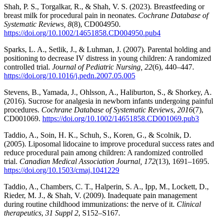
Shah, P. S., Torgalkar, R., & Shah, V. S. (2023). Breastfeeding or
breast milk for procedural pain in neonates.
Cochrane Database of
Systematic Reviews, 8
(8), CD004950.
https://doi.org/10.1002/14651858.CD004950.pub4
Sparks, L. A., Setlik, J., & Luhman, J. (2007). Parental holding and
positioning to decrease IV distress in young children: A randomized
controlled trial.
Journal of Pediatric Nursing, 22
(6), 440–447.
https://doi.org/10.1016/j.pedn.2007.05.005
Stevens, B., Yamada, J., Ohlsson, A., Haliburton, S., & Shorkey, A.
(2016). Sucrose for analgesia in newborn infants undergoing painful
procedures.
Cochrane Database of Systematic Reviews
,
2016
(7),
CD001069.
https://doi.org/10.1002/14651858.CD001069.pub3
Taddio, A., Soin, H. K., Schuh, S., Koren, G., & Scolnik, D.
(2005). Liposomal lidocaine to improve procedural success rates and
reduce procedural pain among children: A randomized controlled
trial.
Canadian Medical Association Journal, 172
(13), 1691–1695.
https://doi.org/10.1503/cmaj.1041229
Taddio, A., Chambers, C. T., Halperin, S. A., Ipp, M., Lockett, D.,
Rieder, M. J., & Shah, V. (2009). Inadequate pain management
during routine childhood immunizations: the nerve of it.
Clinical
therapeutics
,
31 Suppl 2
, S152–S167.