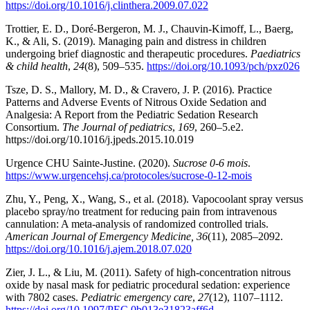
https://doi.org/10.1016/j.clinthera.2009.07.022
Trottier, E. D., Doré-Bergeron, M. J., Chauvin-Kimoff, L., Baerg,
K., & Ali, S. (2019). Managing pain and distress in children
undergoing brief diagnostic and therapeutic procedures.
Paediatrics
& child health
,
24
(8), 509–535.
https://doi.org/10.1093/pch/pxz026
Tsze, D. S., Mallory, M. D., & Cravero, J. P. (2016). Practice
Patterns and Adverse Events of Nitrous Oxide Sedation and
Analgesia: A Report from the Pediatric Sedation Research
Consortium.
The Journal of pediatrics
,
169
, 260–5.e2.
https://doi.org/10.1016/j.jpeds.2015.10.019
Urgence CHU Sainte-Justine. (2020).
Sucrose 0-6 mois
.
https://www.urgencehsj.ca/protocoles/sucrose-0-12-mois
Zhu, Y., Peng, X., Wang, S., et al. (2018). Vapocoolant spray versus
placebo spray/no treatment for reducing pain from intravenous
cannulation: A meta-analysis of randomized controlled trials.
American Journal of Emergency Medicine, 36
(11), 2085–2092.
https://doi.org/10.1016/j.ajem.2018.07.020
Zier, J. L., & Liu, M. (2011). Safety of high-concentration nitrous
oxide by nasal mask for pediatric procedural sedation: experience
with 7802 cases.
Pediatric emergency care
,
27
(12), 1107–1112.
https://doi.org/10.1097/PEC.0b013e31823aff6d