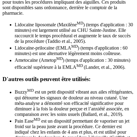
pour toutes les procédures impliquant des aiguilles. Ces produits
sont disponibles sans ordonnance, derrière le comptoir de la
pharmacie.
MD
Lidocaïne liposomale (Maxilène
) (temps d'application : 30
minutes) est largement utilisé au CHU Sainte-Justine. Elle
raccourcit le temps procédural et augmente le taux de succès
de la procédure (Taddio et al., 2005).
MD
Lidocaïne-prilocaïne (EMLA
) (temps d'application : 60
minutes) est une alternative légèrement moins coûteuse.
MD
Ametocaïne (Ametop
) (temps d'application : 30 minutes)
MD
efficacité supérieure à la EMLA
(Lander, et al., 2006).
D'autres outils peuvent être utilisés:
MD
Buzzy
est un petit dispositif vibrant aux ailes réfrigérantes,
qui détourne les signaux de douleur au niveau cutané. Une
méta-analyse a démontré son efficacité significative pour
diminuer à la fois la douleur perçue et l’anxiété associée, en
comparaison avec les soins usuels (Ballard, et al., 2019).
MD
Pain Ease
est un dispositif permettant de vaporiser un jet
froid sur la peau juste avant la procédure. Ce dernier est
indiqué chez les enfants de 4 ans et plus, et est utilisé pour