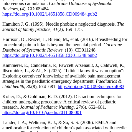
intravenous cannulation.
Cochrane Database of Systematic
Reviews
, (4), CD009484.
https://doi.org/10.1002/14651858.CD009484.pub2
Hamilton J. G. (1995). Needle phobia: a neglected diagnosis.
The
Journal of family practice
,
41
(2), 169–175.
Harrison, D., Reszel, J., Bueno, M., et al. (2016). Breastfeeding for
procedural pain in infants beyond the neonatal period.
Cochrane
Database of Systematic Reviews
, (10), CD011248.
https://doi.org/10.1002/14651858.CD011248.pub2
Kammerer, E., Candelaria, P., Fawcett-Arsenault, J., Caldwell, K.,
Iliscupidez, L., & Ali, S. (2025). "I didn't know it was an option":
Exploring caregivers' knowledge of available pain management
strategies in the paediatric emergency department.
Paediatrics &
child health
,
30
(8), 674–681.
https://doi.org/10.1093/pch/pxaf083
Koller, D., & Goldman, R. D. (2012). Distraction techniques for
children undergoing procedures: A critical review of pediatric
research.
Journal of Pediatric Nursing, 27
(6), 652–681.
https://doi.org/10.1016/j.pedn.2011.08.001
Lander, J. A., Weltman, B. J., & So, S. S. (2006). EMLA and
amethocaine for reduction of children's pain associated with needle