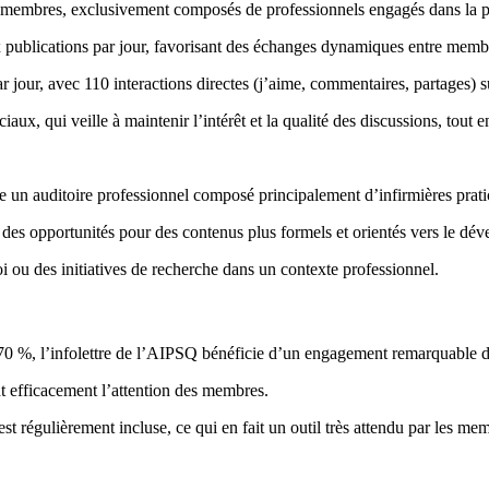
mbres, exclusivement composés de professionnels engagés dans la pra
x publications par jour, favorisant des échanges dynamiques entre memb
jour, avec 110 interactions directes (j’aime, commentaires, partages) s
aux, qui veille à maintenir l’intérêt et la qualité des discussions, tout e
n auditoire professionnel composé principalement d’infirmières praticie
nt des opportunités pour des contenus plus formels et orientés vers le dé
 ou des initiatives de recherche dans un contexte professionnel.
0 %, l’infolettre de l’AIPSQ bénéficie d’un engagement remarquable de
ent efficacement l’attention des membres.
t régulièrement incluse, ce qui en fait un outil très attendu par les me