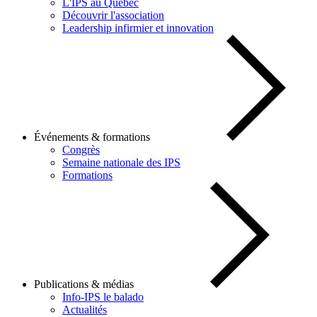
L'IPS au Québec
Découvrir l'association
Leadership infirmier et innovation
Événements & formations
Congrès
Semaine nationale des IPS
Formations
Publications & médias
Info-IPS le balado
Actualités